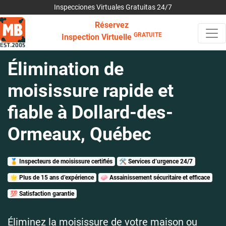
Inspecciones Virtuales Gratuitas 24/7
Réservez
GRATUITE
Inspection Virtuelle
Élimination de
moisissure rapide et
fiable à Dollard-des-
Ormeaux, Québec
🏅 Inspecteurs de moisissure certifiés
🛠️ Services d’urgence 24/7
🌟 Plus de 15 ans d’expérience
🧼 Assainissement sécuritaire et efficace
💯 Satisfaction garantie
Éliminez la moisissure de votre maison ou