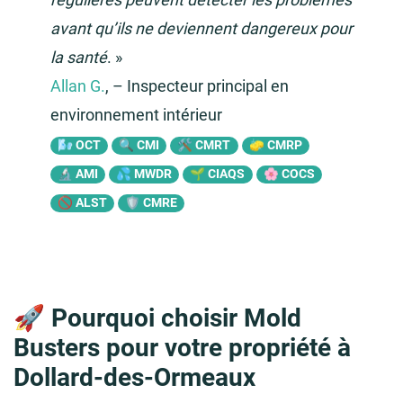
avant qu’ils ne deviennent dangereux pour
la santé
. »
Allan G.
, – Inspecteur principal en
environnement intérieur
🌬️ OCT
🔍 CMI
🛠️ CMRT
🧽 CMRP
🔬 AMI
💦 MWDR
🌱 CIAQS
🌸 COCS
🚫 ALST
🛡️ CMRE
🚀 Pourquoi choisir Mold
Busters pour votre propriété à
Dollard-des-Ormeaux