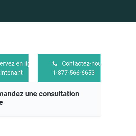
rvez en ligne
Contactez-nous
intenant
1-877-566-6653
andez une consultation
e