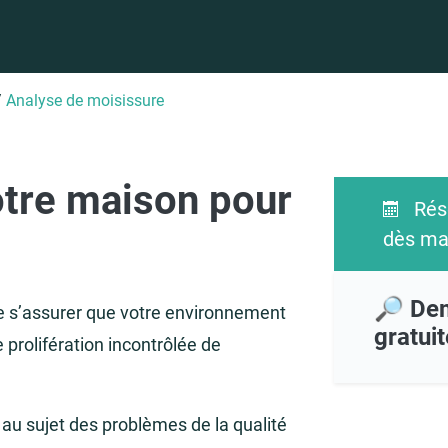
/
Analyse de moisissure
otre maison pour
Rése
dès ma
🔎 Dem
de s’assurer que votre environnement
gratuit
 prolifération incontrôlée de
 au sujet des problèmes de la qualité