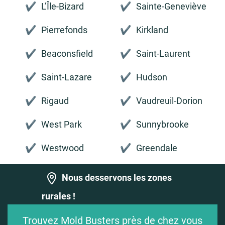
L’Île-Bizard
Sainte-Geneviève
Pierrefonds
Kirkland
Beaconsfield
Saint-Laurent
Saint-Lazare
Hudson
Rigaud
Vaudreuil-Dorion
West Park
Sunnybrooke
Westwood
Greendale
Nous desservons les zones
rurales !
Trouvez Mold Busters près de chez vous