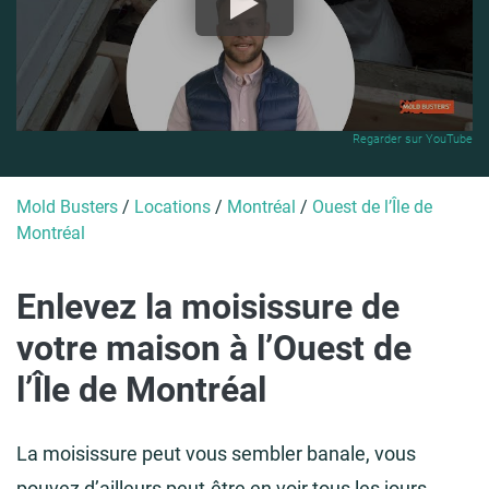
Regarder sur YouTube
Mold Busters
/
Locations
/
Montréal
/
Ouest de l’Île de
Montréal
Enlevez la moisissure de
votre maison à l’Ouest de
l’Île de Montréal
La moisissure peut vous sembler banale, vous
pouvez d’ailleurs peut-être en voir tous les jours.