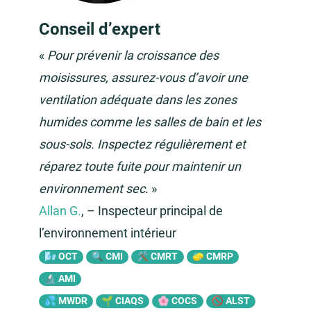
Conseil d’expert
«
Pour prévenir la croissance des
moisissures, assurez-vous d’avoir une
ventilation adéquate dans les zones
humides comme les salles de bain et les
sous-sols. Inspectez régulièrement et
réparez toute fuite pour maintenir un
environnement sec
. »
Allan G.
, – Inspecteur principal de
l’environnement intérieur
🌬️ OCT
🔍 CMI
🛠️ CMRT
🧽 CMRP
🔬 AMI
💦 MWDR
🌱 CIAQS
🌸 COCS
🚫 ALST